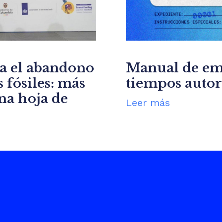
ra el abandono
Manual de em
 fósiles: más
tiempos autor
una hoja de
Leer más