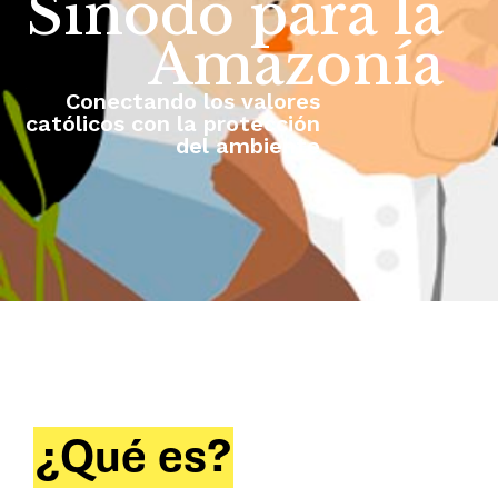
Sínodo para la
Amazonía
Conectando los valores
católicos con la protección
del ambiente
¿Qué es?