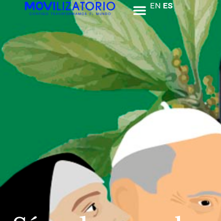
EN
ES