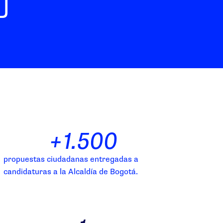
D
+
1.500
propuestas ciudadanas entregadas a
candidaturas a la Alcaldía de Bogotá.