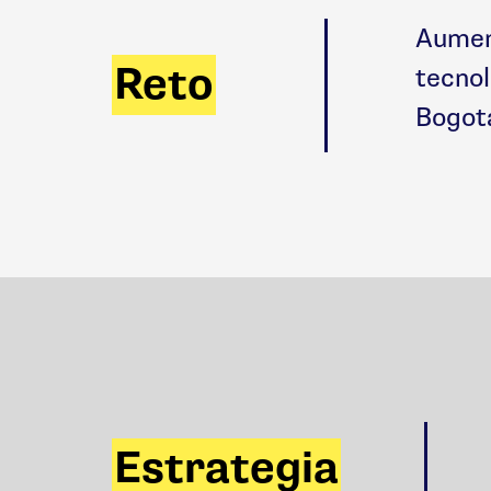
Aument
Reto
tecnol
Bogota
Estrategia