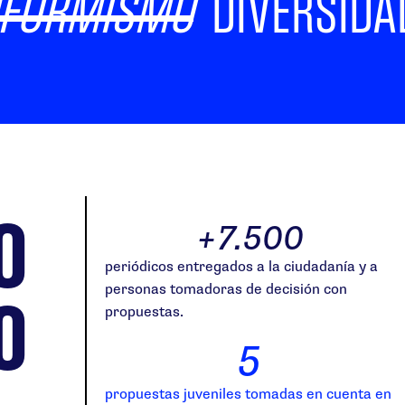
FORMISMO
DIVERSIDA
o
+
7.500
periódicos entregados a la ciudadanía y a
o
personas tomadoras de decisión con
propuestas.
5
propuestas juveniles tomadas en cuenta en