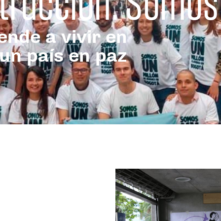
trucción: Somos
nde a vivir en
un país en paz