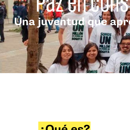
Paz en cons
Una juventud que apre
¿Qué es?