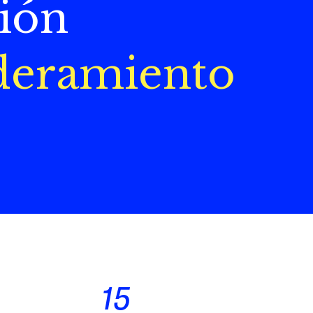
ión
eramiento
15