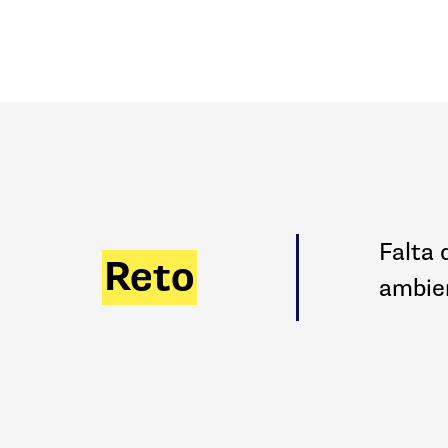
Falta 
Reto
ambie