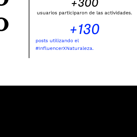
+
300
o
usuarios participaron de las actividades.
+
130
posts utilizando el
#InfluencerXNaturaleza.