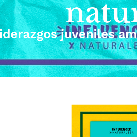
natu
liderazgos juveniles a