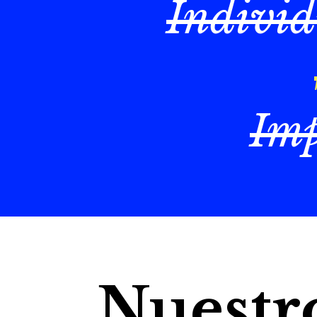
Indivi
Imp
Nuestr