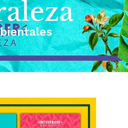
raleza
mbientales