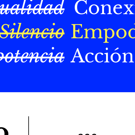
dualidad
Conex
Silencio
Empod
otencia
Acción
o