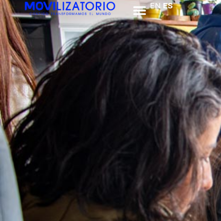
EN
ES