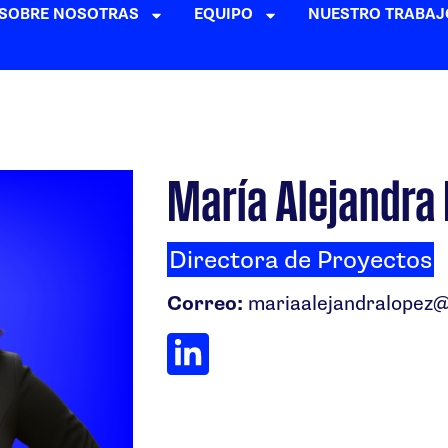
SOBRE NOSOTRAS
EQUIPO
NUESTRO TRABAJ
María Alejandra
Directora de Proyectos
Correo:
mariaalejandralopez@m